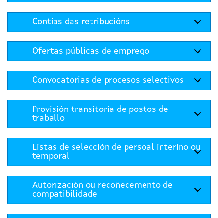
Contías das retribucións
Ofertas públicas de emprego
Convocatorias de procesos selectivos
Provisión transitoria de postos de
traballo
Listas de selección de persoal interino ou
temporal
Autorización ou recoñecemento de
compatibilidade