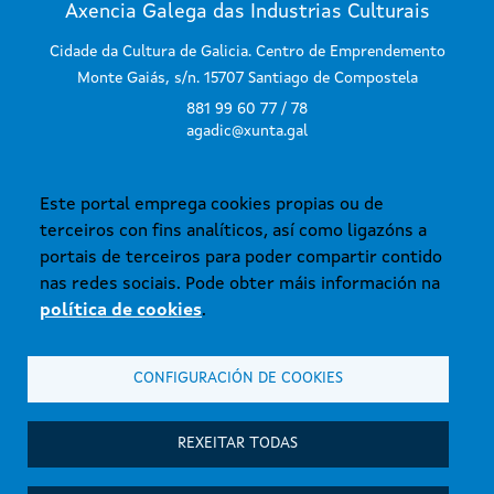
Axencia Galega das Industrias Culturais
Cidade da Cultura de Galicia. Centro de Emprendemento
Monte Gaiás, s/n. 15707 Santiago de Compostela
881 99 60 77 / 78
agadic@xunta.gal
Este portal emprega cookies propias ou de
SUBSCRÍBETE AO BOLETÍN
terceiros con fins analíticos, así como ligazóns a
portais de terceiros para poder compartir contido
nas redes sociais. Pode obter máis información na
política de cookies
.
CONFIGURACIÓN DE COOKIES
© Xunta de Galicia. Información mantida e publicada na internet pola
Axencia Galega das Industrias Culturais.
Atención á cidadanía
REXEITAR TODAS
Accesibilidade
Aviso legal