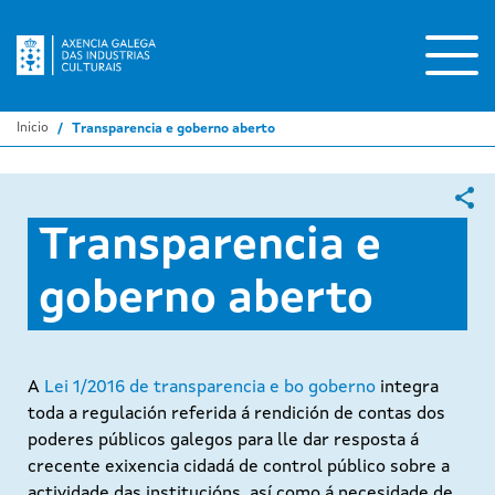
Ir
o
contido
principal
Inicio
Transparencia e goberno aberto
Transparencia e
goberno aberto
A
Lei 1/2016 de transparencia e bo goberno
integra
toda a regulación referida á rendición de contas dos
poderes públicos galegos para lle dar resposta á
crecente exixencia cidadá de control público sobre a
actividade das institucións, así como á necesidade de