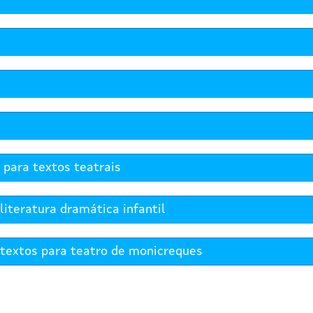
para textos teatrais
teratura dramática infantil
textos para teatro de monicreques