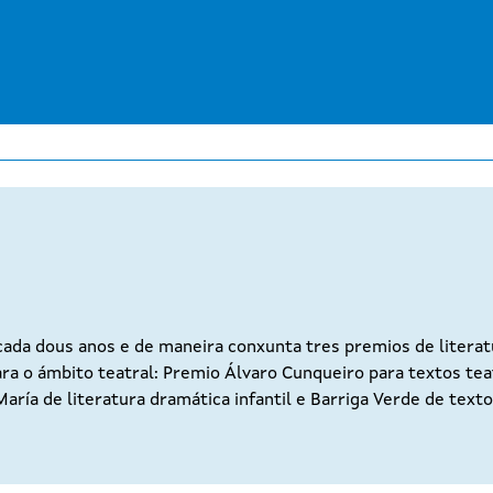
Ir
o
contido
principal
 cada dous anos e de maneira conxunta tres premios de liter
 para o ámbito teatral: Premio Álvaro Cunqueiro para textos t
aría de literatura dramática infantil e Barriga Verde de tex