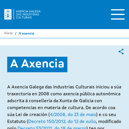
Ir
o
contido
principal
Inicio
A axencia
A Axencia
A Axencia Galega das Industrias Culturais iniciou a súa
traxectoria en 2008 como axencia pública autonómica
adscrita á consellería da Xunta de Galicia con
competencias en materia de cultura. De acordo coa
súa Lei de creación (
4/2008, do 23 de maio
) e co seu
Estatuto (
Decreto 150/2012, do 12 de xullo
, modificado
polo
Decreto 53/2021, do 18 de marzo
) ten por