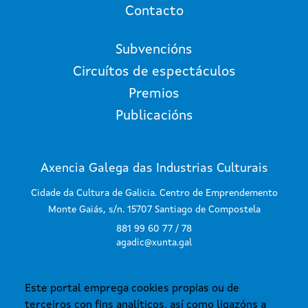
Contacto
Subvencións
Circuítos de espectáculos
Premios
Publicacións
Axencia Galega das Industrias Culturais
Cidade da Cultura de Galicia. Centro de Emprendemento
Monte Gaiás, s/n. 15707 Santiago de Compostela
881 99 60 77 / 78
agadic@xunta.gal
Este portal emprega cookies propias ou de
SUBSCRÍBETE AO BOLETÍN
terceiros con fins analíticos, así como ligazóns a