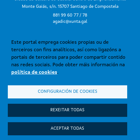
Monte Gaiás, s/n. 15707 Santiago de Compostela
881 99 60 77 / 78
agadic@xunta.gal
Este portal emprega cookies propias ou de
SUBSCRÍBETE AO BOLETÍN
terceiros con fins analíticos, así como ligazóns a
portais de terceiros para poder compartir contido
nas redes sociais. Pode obter máis información na
política de cookies
.
CONFIGURACIÓN DE COOKIES
© Xunta de Galicia. Información mantida e publicada na internet pola
Axencia Galega das Industrias Culturais.
Atención á cidadanía
REXEITAR TODAS
Accesibilidade
Aviso legal
ACEPTAR TODAS
Mapa do sitio