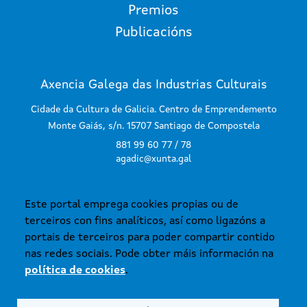
Premios
Publicacións
Axencia Galega das Industrias Culturais
Cidade da Cultura de Galicia. Centro de Emprendemento
Monte Gaiás, s/n. 15707 Santiago de Compostela
881 99 60 77 / 78
agadic@xunta.gal
Este portal emprega cookies propias ou de
SUBSCRÍBETE AO BOLETÍN
terceiros con fins analíticos, así como ligazóns a
portais de terceiros para poder compartir contido
nas redes sociais. Pode obter máis información na
política de cookies
.