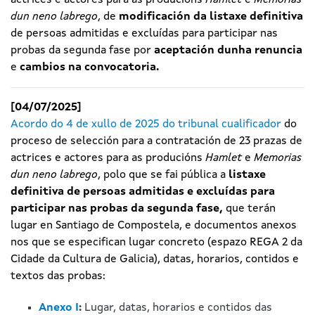
actrices e actores para as producións
Hamlet
e
Memorias
dun neno labrego
, de
modificación da listaxe definitiva
de persoas admitidas e excluídas para participar nas
probas da segunda fase
por
aceptación dunha renuncia
e
cambios na convocatoria.
[04/07/2025]
Acordo do 4 de xullo de 2025 do tribunal cualificador
do
proceso de selección para a contratación de 23 prazas de
actrices e actores para as producións
Hamlet
e
Memorias
dun neno labrego
, polo que se fai pública a
listaxe
definitiva de persoas admitidas e excluídas para
participar nas probas da segunda fase,
que terán
lugar en Santiago de Compostela, e documentos anexos
nos que se especifican lugar concreto (espazo REGA 2 da
Cidade da Cultura de Galicia), datas, horarios, contidos e
textos das probas:
Anexo I
:
Lugar, datas, horarios e contidos das