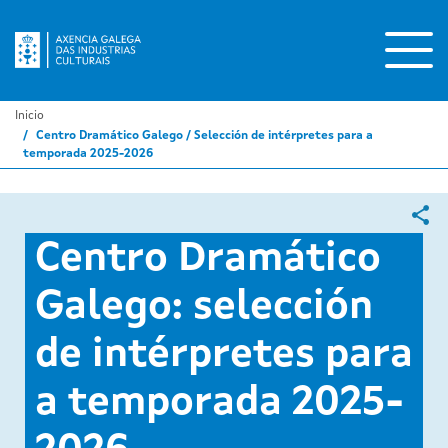
Ir
o
contido
principal
Inicio
Centro Dramático Galego / Selección de intérpretes para a
temporada 2025-2026
Centro Dramático
Galego: selección
de intérpretes para
a temporada 2025-