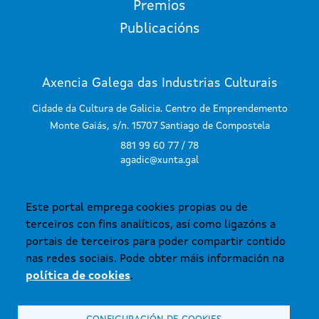
Premios
Publicacións
Axencia Galega das Industrias Culturais
Cidade da Cultura de Galicia. Centro de Emprendemento
Monte Gaiás, s/n. 15707 Santiago de Compostela
881 99 60 77 / 78
agadic@xunta.gal
Este portal emprega cookies propias ou de
SUBSCRÍBETE AO BOLETÍN
terceiros con fins analíticos, así como ligazóns a
portais de terceiros para poder compartir contido
nas redes sociais. Pode obter máis información na
política de cookies
.