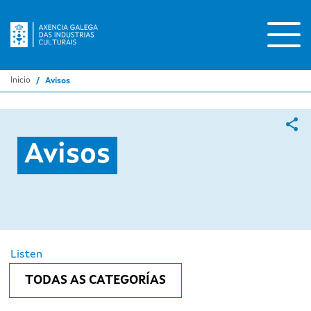
Ir
o
contido
principal
Inicio
Avisos
Avisos
Listen
TODAS AS CATEGORÍAS