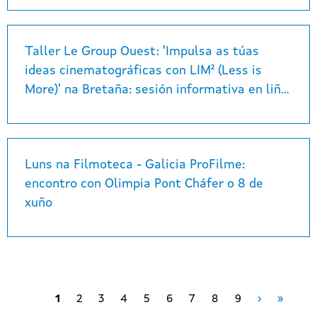
Taller Le Group Ouest: 'Impulsa as túas
ideas cinematográficas con LIM² (Less is
More)' na Bretaña: sesión informativa en liña o 12 de xuño
Luns na Filmoteca - Galicia ProFilme:
encontro con Olimpia Pont Cháfer o 8 de
xuño
Páxina Seg
Last p
1
2
3
4
5
6
7
8
9
›
»
Paxinación