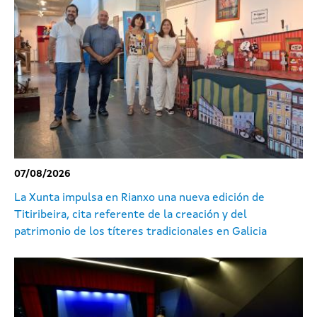
Centro Dramático Galego / Selección de
intérpretes para la temporada 2026-2027: listados
Peparación
de
un
Foco
Galicia
en
FiraTàrrega
2027:
definitivos de personas admitidas a las pruebas
reunión
informativa
en
línea
el
13
de
julio
07/08/2026
La Xunta impulsa en Rianxo una nueva edición de
Titiribeira, cita referente de la creación y del
patrimonio de los títeres tradicionales en Galicia