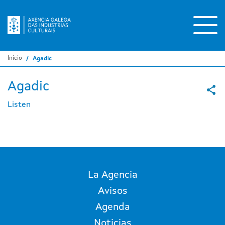
Pasar
al
contenido
principal
Inicio
Agadic
Agadic
Listen
La Agencia
Avisos
Agenda
Noticias