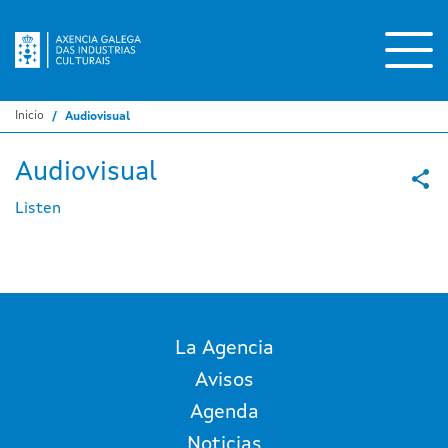
Pasar
al
contenido
principal
Inicio
Audiovisual
Audiovisual
Listen
La Agencia
Avisos
Agenda
Noticias