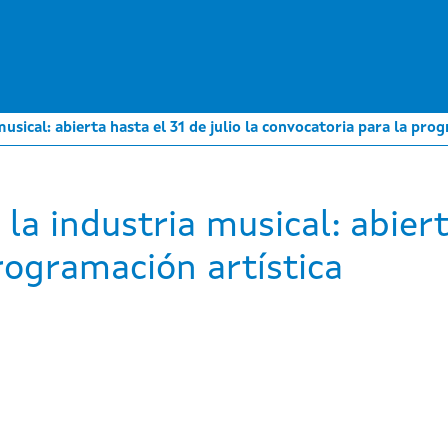
Pasar
al
contenido
principal
usical: abierta hasta el 31 de julio la convocatoria para la pro
la industria musical: abierta
rogramación artística