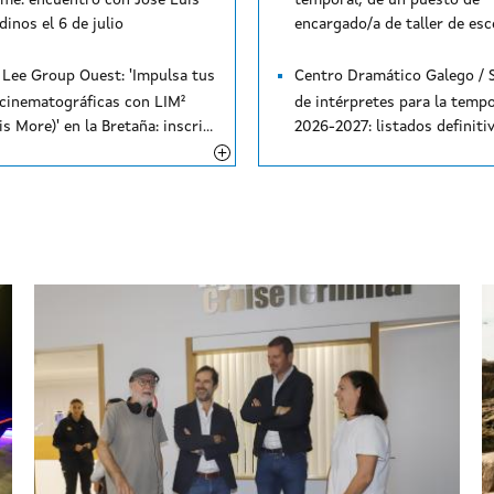
lme: encuentro con José Luis
temporal, de un puesto de
inos el 6 de julio
r Lee Group Ouest: 'Impulsa tus
Centro Dramático Galego / 
 cinematográficas con LIM²
de intérpretes para la temp
(Less is More)' en la Bretaña: inscripciones hasta el 2 de julio