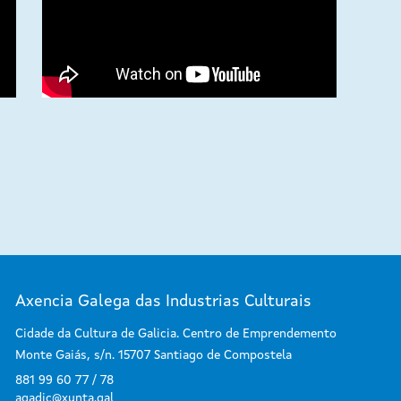
Axencia Galega das Industrias Culturais
Cidade da Cultura de Galicia. Centro de Emprendemento
Monte Gaiás, s/n. 15707 Santiago de Compostela
881 99 60 77 / 78
agadic@xunta.gal