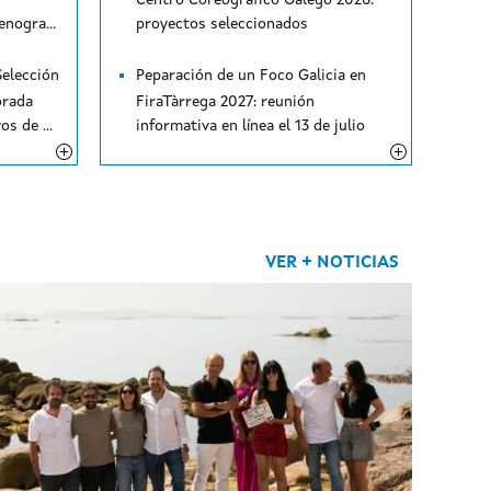
Centro Coreográfico Galego 2026:
encargado/a de taller de escenografía: modificación del listado provisional de personas no admitidas
proyectos seleccionados
Selección
Peparación de un Foco Galicia en
orada
FiraTàrrega 2027: reunión
2026-2027: listados definitivos de personas admitidas a las pruebas
informativa en línea el 13 de julio
VER + NOTICIAS