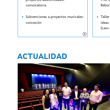
proyectos audiovisuales:
ProFi
convocatoria
Rebord
Subvenciones
a
proyectos
musicales:
Talle
concesión
ideas
ACTUALIDAD