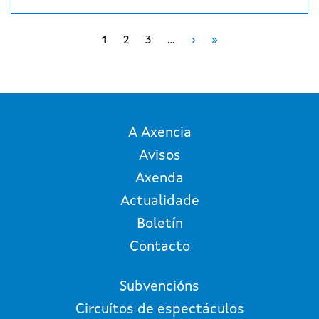
Paxinación
Páxina Seguinte
Last page
1
2
3
…
›
»
A Axencia
Avisos
Axenda
Actualidade
Boletín
Contacto
Subvencións
Circuítos de espectáculos