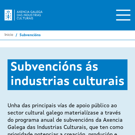
Ir
o
contido
principal
Inicio
Subvencións
Subvencións ás
industrias culturais
Unha das principais vías de apoio público ao
sector cultural galego materialízase a través
do programa anual de subvencións da Axencia
Galega das Industrias Culturais, que ten como
prioridade potenciar a creación, produción e