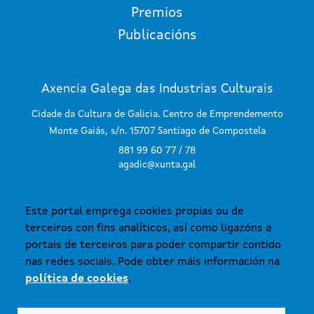
Premios
Publicacións
Axencia Galega das Industrias Culturais
Cidade da Cultura de Galicia. Centro de Emprendemento
Monte Gaiás, s/n. 15707 Santiago de Compostela
881 99 60 77 / 78
agadic@xunta.gal
Este portal emprega cookies propias ou de
SUBSCRÍBETE AO BOLETÍN
terceiros con fins analíticos, así como ligazóns a
portais de terceiros para poder compartir contido
nas redes sociais. Pode obter máis información na
política de cookies
.