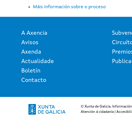
Máis información sobre o proceso
A Axencia
Subven
Avisos
Circuít
Axenda
Premio
Actualidade
Publica
Boletín
Contacto
© Xunta de Galicia. Información
Atención á cidadanía
|
Accesibil