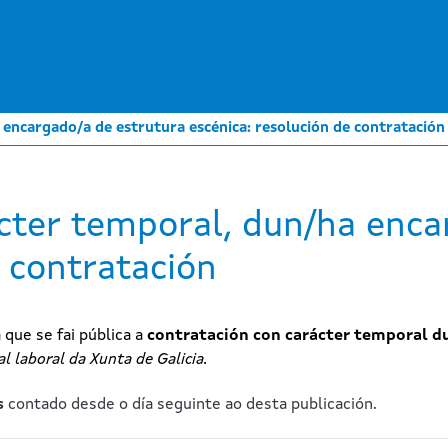
Ir
o
contido
principal
 encargado/a de estrutura escénica: resolución de contratación
cter temporal, dun/ha enca
e contratación
a que se fai pública a
contratación con carácter temporal d
l laboral da Xunta de Galicia.
s
contado desde o día seguinte ao desta publicación.