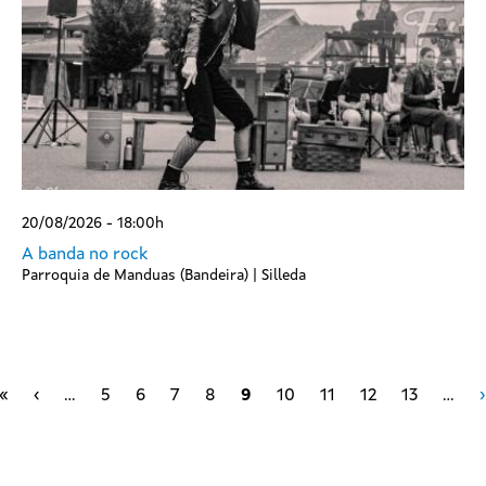
20/08/2026 - 18:00h
A banda no rock
Parroquia de Manduas (Bandeira) | Silleda
First page
Páxina anterior
«
‹
…
5
6
7
8
9
10
11
12
13
…
›
Paxinación