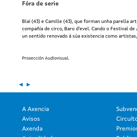
Fóra de serie
Blaï (43) e Camille (43), que forman unha parella a
compañía de circo, Baro d’evel. Cando o Festival d
un sentido renovado á súa existencia como artistas
Proxección Audiovisual
◀
▶
A Axencia
Subven
Avisos
Circuít
Axenda
Premio