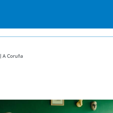
Ir
o
contido
principal
 | A Coruña