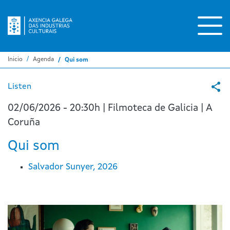
Pasar
al
contenido
principal
Inicio
Agenda
Qui som
Listen
02/06/2026 - 20:30h | Filmoteca de Galicia | A
Coruña
Qui som
Salvador Sunyer, 2026