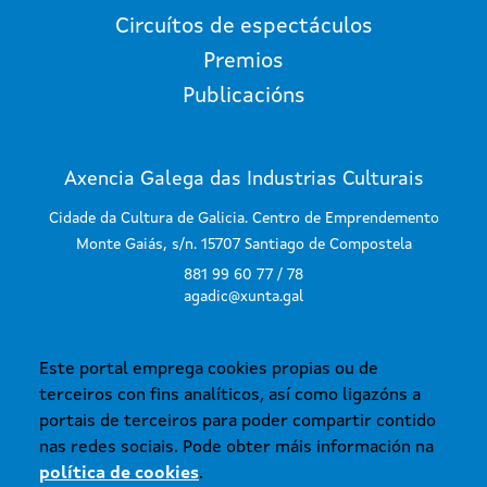
Circuítos de espectáculos
Premios
Publicacións
Axencia Galega das Industrias Culturais
Cidade da Cultura de Galicia. Centro de Emprendemento
Monte Gaiás, s/n. 15707 Santiago de Compostela
881 99 60 77 / 78
agadic@xunta.gal
Este portal emprega cookies propias ou de
SUBSCRÍBETE AO BOLETÍN
terceiros con fins analíticos, así como ligazóns a
portais de terceiros para poder compartir contido
nas redes sociais. Pode obter máis información na
política de cookies
.