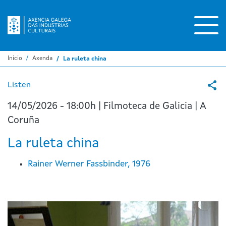
Ir
o
contido
principal
Inicio
Axenda
La ruleta china
Listen
14/05/2026 - 18:00h | Filmoteca de Galicia | A
Coruña
La ruleta china
Rainer Werner Fassbinder, 1976