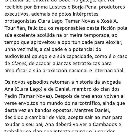
O titular de Cultura do Goberno galego, que foi
recibido por Emma Lustres e Borja Pena, produtores
executivos, ademais de polos intérpretes
protagonistas Clara Lago, Tamar Novas e Xosé A.
Touriñán, felicitou os responsables desta ficción pola
súa excelente acollida na primeira temporada, ao
tempo que aproveitou a oportunidade para eloxiar,
unha vez máis, a calidade e o potencial do
audiovisual galego e a súa capacidade, como é o caso
de
Clanes
, de acadar alianzas estratéxicas para
amplificar a súa proxección nacional e internacional.
Os novos episodios retoman a historia da avogada
Ana (Clara Lago) e de Daniel, membro do clan dos
Padín (Tamar Novas). Despois de tres anos volven a
verse envoltos no mundo do narcotráfico, aínda que
desta vez en bandos opostos. Mentres Daniel,
decidido a cambiar de vida, acepta saír ao mar para
axudar o seu pai; Ana deberá volver a Cambados e
traballar co clan que intenta ocupar o lugar dos