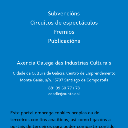
Subvencións
Circuítos de espectáculos
Premios
Publicacións
Axencia Galega das Industrias Culturais
Cidade da Cultura de Galicia. Centro de Emprendemento
Monte Gaiás, s/n. 15707 Santiago de Compostela
881 99 60 77 / 78
agadic@xunta.gal
Este portal emprega cookies propias ou de
SUBSCRÍBETE AO BOLETÍN
terceiros con fins analíticos, así como ligazóns a
portais de terceiros para poder compartir contido