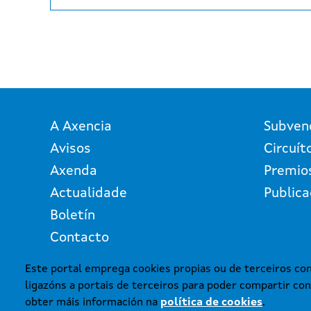
Paxinación
A Axencia
Subven
Avisos
Circuít
Axenda
Premio
Actualidade
Publica
Boletín
Contacto
Este portal emprega cookies propias ou de terceiros con 
ligazóns a portais de terceiros para poder compartir con
© Xunta de Galicia. Información
obter máis información na
política de cookies
.