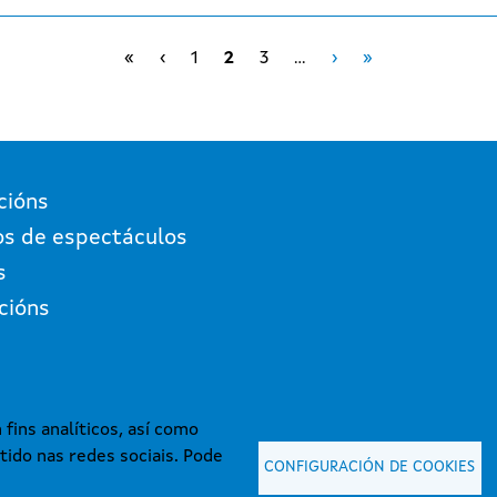
First page
Páxina anterior
Páxina Seguinte
Last page
«
‹
1
2
3
…
›
»
cións
os de espectáculos
s
cións
fins analíticos, así como
tido nas redes sociais. Pode
CONFIGURACIÓN DE COOKIES
 mantida e publicada na internet pola Axencia Galega das Industrias Culturais.