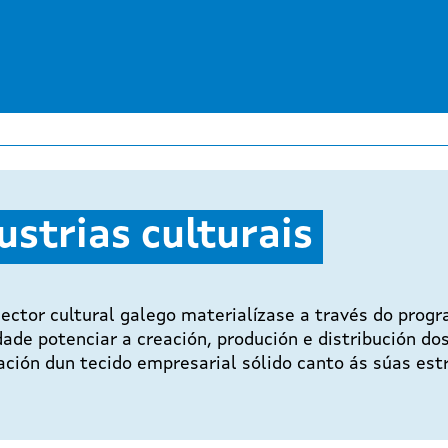
Ir
o
contido
principal
ustrias culturais
 sector cultural galego materialízase a través do pro
dade potenciar a creación, produción e distribución do
ión dun tecido empresarial sólido canto ás súas estr