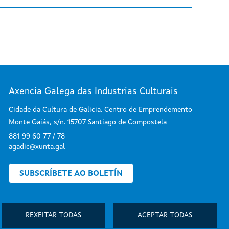
Axencia Galega das Industrias Culturais
Cidade da Cultura de Galicia. Centro de Emprendemento
Monte Gaiás, s/n. 15707 Santiago de Compostela
881 99 60 77 / 78
agadic@xunta.gal
SUBSCRÍBETE AO BOLETÍN
REXEITAR TODAS
ACEPTAR TODAS