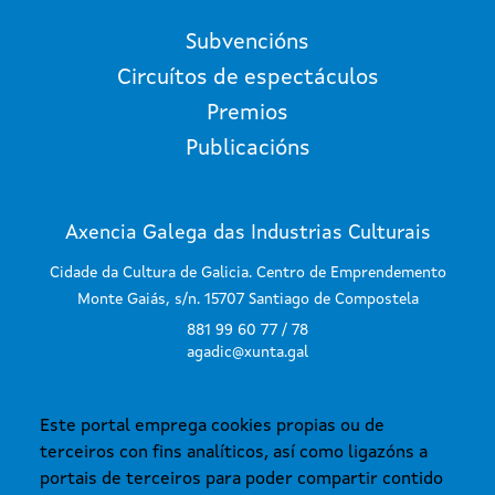
Subvencións
Circuítos de espectáculos
Premios
Publicacións
Axencia Galega das Industrias Culturais
Cidade da Cultura de Galicia. Centro de Emprendemento
Monte Gaiás, s/n. 15707 Santiago de Compostela
881 99 60 77 / 78
agadic@xunta.gal
Este portal emprega cookies propias ou de
SUBSCRÍBETE AO BOLETÍN
terceiros con fins analíticos, así como ligazóns a
portais de terceiros para poder compartir contido