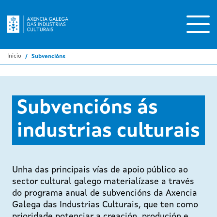
Ir
o
contido
principal
Inicio
Subvencións
Subvencións ás
industrias culturais
Unha das principais vías de apoio público ao
sector cultural galego materialízase a través
do programa anual de subvencións da Axencia
Galega das Industrias Culturais, que ten como
prioridade potenciar a creación, produción e