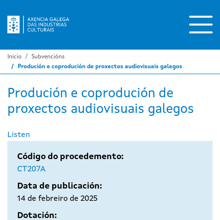
Ir
o
contido
principal
Inicio
Subvencións
Produción e coprodución de proxectos audiovisuais galegos
Produción e coprodución de
proxectos audiovisuais galegos
Listen
Código do procedemento:
CT207A
Data de publicación:
14 de febreiro de 2025
Dotación: