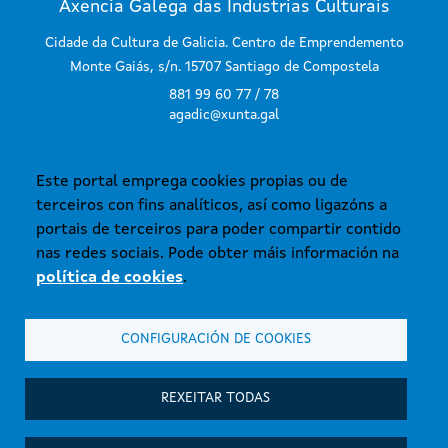
Axencia Galega das Industrias Culturais
Cidade da Cultura de Galicia. Centro de Emprendemento
Monte Gaiás, s/n. 15707 Santiago de Compostela
881 99 60 77 / 78
agadic@xunta.gal
Este portal emprega cookies propias ou de
SUBSCRÍBETE AO BOLETÍN
terceiros con fins analíticos, así como ligazóns a
portais de terceiros para poder compartir contido
nas redes sociais. Pode obter máis información na
política de cookies
.
CONFIGURACIÓN DE COOKIES
© Xunta de Galicia. Información mantida e publicada na internet pola
Axencia Galega das Industrias Culturais.
Atención á cidadanía
REXEITAR TODAS
Accesibilidade
Aviso legal