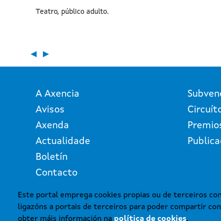
Teatro
público adulto
◀
▶
A Axencia
Subven
Avisos
Circuít
Axenda
Premio
Actualidade
Publica
Boletín
Contacto
Este portal emprega cookies propias ou de terceiros con 
ligazóns a portais de terceiros para poder compartir con
© Xunta de Galicia. Información
obter máis información na
política de cookies
.