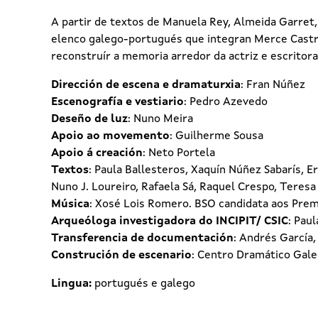
A partir de textos de Manuela Rey, Almeida Garret,
elenco galego-portugués que integran Merce Castro,
reconstruír a memoria arredor da actriz e escritora
Dirección de escena e dramaturxia
: Fran Núñez
Escenografía e vestiario
: Pedro Azevedo
Deseño de luz
: Nuno Meira
Apoio ao movemento
: Guilherme Sousa
Apoio á creación
: Neto Portela
Textos
: Paula Ballesteros, Xaquín Núñez Sabarís, 
Nuno J. Loureiro, Rafaela Sá, Raquel Crespo, Teresa
Música
: Xosé Lois Romero. BSO candidata aos Pre
Arqueóloga investigadora do INCIPIT/ CSIC
: Pau
Transferencia de documentación
: Andrés García,
Construción de escenario
: Centro Dramático Gal
Lingua:
portugués e galego