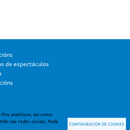
cións
os de espectáculos
s
cións
fins analíticos, así como
tido nas redes sociais. Pode
CONFIGURACIÓN DE COOKIES
 mantida e publicada na internet pola Axencia Galega das Industrias Culturais.