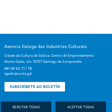
Axencia Galega das Industrias Culturais
Cidade da Cultura de Galicia. Centro de Emprendemento
Monte Gaiás, s/n. 15707 Santiago de Compostela
881 99 60 77 / 78
agadic@xunta.gal
SUBSCRÍBETE AO BOLETÍN
REXEITAR TODAS
ACEPTAR TODAS