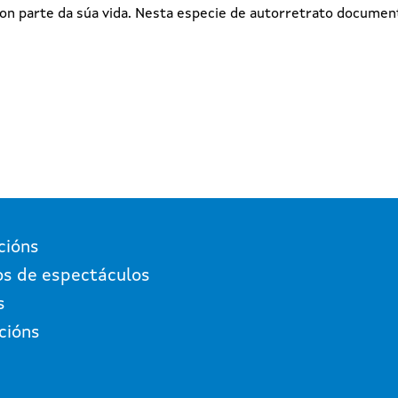
ron parte da súa vida. Nesta especie de autorretrato documen
cións
os de espectáculos
s
cións