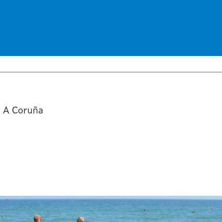
Ir
o
contido
principal
| A Coruña