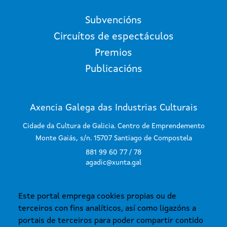
Subvencións
Circuítos de espectáculos
Premios
Publicacións
Axencia Galega das Industrias Culturais
Cidade da Cultura de Galicia. Centro de Emprendemento
Monte Gaiás, s/n. 15707 Santiago de Compostela
881 99 60 77 / 78
agadic@xunta.gal
Este portal emprega cookies propias ou de
SUBSCRÍBETE AO BOLETÍN
terceiros con fins analíticos, así como ligazóns a
portais de terceiros para poder compartir contido