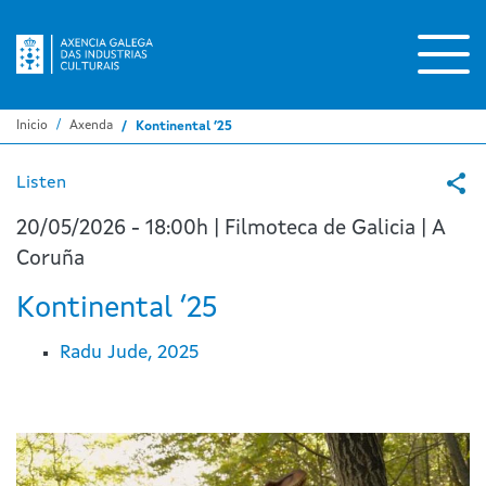
Ir
o
contido
principal
Inicio
Axenda
Kontinental ’25
Listen
20/05/2026 - 18:00h | Filmoteca de Galicia | A
Coruña
Kontinental ’25
Radu Jude, 2025