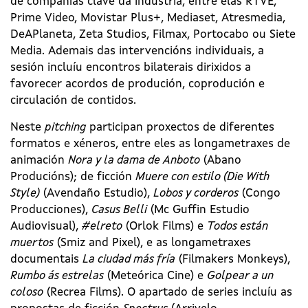
de compañías clave da industria, entre elas RTVE,
Prime Video, Movistar Plus+, Mediaset, Atresmedia,
DeAPlaneta, Zeta Studios, Filmax, Portocabo ou Siete
Media. Ademais das intervencións individuais, a
sesión incluíu encontros bilaterais dirixidos a
favorecer acordos de produción, coprodución e
circulación de contidos.
Neste
pitching
participan proxectos de diferentes
formatos e xéneros, entre eles as longametraxes de
animación
Nora y la dama de Anboto
(Abano
Producións); de ficción
Muere con estilo (Die With
Style)
(Avendaño Estudio),
Lobos y corderos
(Congo
Producciones),
Casus Belli
(Mc Guffin Estudio
Audiovisual),
#elreto
(Orlok Films) e
Todos están
muertos
(Smiz and Pixel), e as longametraxes
documentais
La ciudad más fría
(Filmakers Monkeys),
Rumbo ás estrelas
(Meteórica Cine) e
Golpear a un
coloso
(Recrea Films). O apartado de series incluíu as