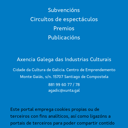
Subvencións
Circuítos de espectáculos
Premios
Publicacións
Axencia Galega das Industrias Culturais
Cidade da Cultura de Galicia. Centro de Emprendemento
Monte Gaiás, s/n. 15707 Santiago de Compostela
881 99 60 77 / 78
agadic@xunta.gal
Este portal emprega cookies propias ou de
SUBSCRÍBETE AO BOLETÍN
terceiros con fins analíticos, así como ligazóns a
portais de terceiros para poder compartir contido