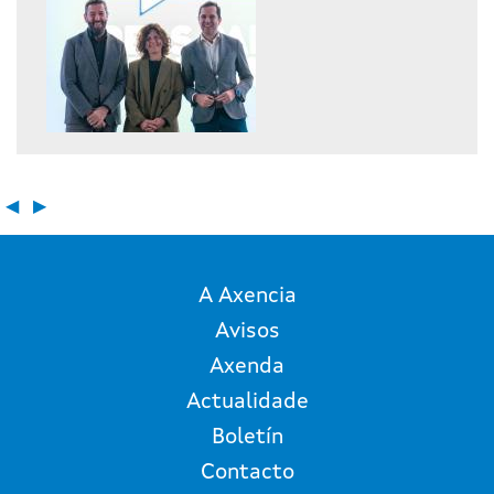
◀
▶
A Axencia
Avisos
Axenda
Actualidade
Boletín
Contacto