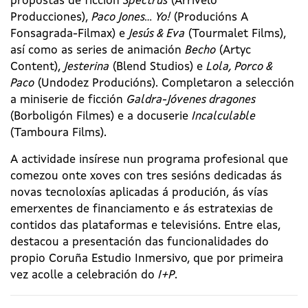
propostas de ficción
Spectrus
(Arrivelo
Producciones),
Paco Jones… Yo!
(Producións A
Fonsagrada-Filmax) e
Jesús & Eva
(Tourmalet Films),
así como as series de animación
Becho
(Artyc
Content),
Jesterina
(Blend Studios) e
Lola, Porco &
Paco
(Undodez Producións). Completaron a selección
a miniserie de ficción
Galdra-Jóvenes dragones
(Borboligón Filmes) e a docuserie
Incalculable
(Tamboura Films).
A actividade insírese nun programa profesional que
comezou onte xoves con tres sesións dedicadas ás
novas tecnoloxías aplicadas á produción, ás vías
emerxentes de financiamento e ás estratexias de
contidos das plataformas e televisións. Entre elas,
destacou a presentación das funcionalidades do
propio Coruña Estudio Inmersivo, que por primeira
vez acolle a celebración do
I+P
.