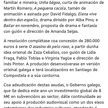
familiar e mineira;
Unha bágoa
, curta de animación de
Martín Romero;
A pequena cacola
, tamén de
animación e asinada por David Fidalgo;
Elena vive
dentro dun espello
, drama dirixido por Alba Pino; e
Bailar en novembro
, proposta de drama e fantasía
con guión e dirección de Amanda Seijas.
A resolución complétase coa concesión de 280.000
euros á serie
O asasino do pelo roxo
, a partir dunha
idea orixinal de Zaza Ceballos, con guión de Lidia
Fraga, Pablo Tobías e Virginia Yagüe e dirección de
Inés Pintor. A produción desenvolverase en versión
orixinal galega e terá localizacións en Santiago de
Compostela e a súa contorna.
Coa adxudicación destas axudas, o Goberno galego,
que lle dedica este ano un investimento global de 8
M€ en subvencións ao sector, dálle continuidade ao
seu apoio á produción audiovisual como un dos eixos