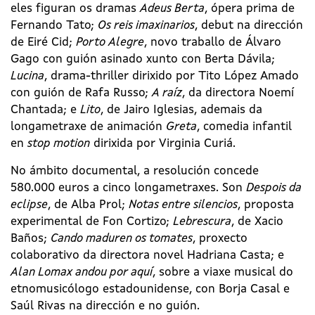
eles figuran os dramas
Adeus Berta
, ópera prima de
Fernando Tato;
Os reis imaxinarios
, debut na dirección
de Eiré Cid;
Porto Alegre
, novo traballo de Álvaro
Gago con guión asinado xunto con Berta Dávila;
Lucina
, drama-thriller dirixido por Tito López Amado
con guión de Rafa Russo;
A raíz
, da directora Noemí
Chantada; e
Lito
, de Jairo Iglesias, ademais da
longametraxe de animación
Greta
, comedia infantil
en
stop motion
dirixida por Virginia Curiá.
No ámbito documental, a resolución concede
580.000 euros a cinco longametraxes. Son
Despois da
eclipse
, de Alba Prol;
Notas entre silencios
, proposta
experimental de Fon Cortizo;
Lebrescura
, de Xacio
Baños;
Cando maduren os tomates
, proxecto
colaborativo da directora novel Hadriana Casta; e
Alan Lomax andou por aquí
, sobre a viaxe musical do
etnomusicólogo estadounidense, con Borja Casal e
Saúl Rivas na dirección e no guión.