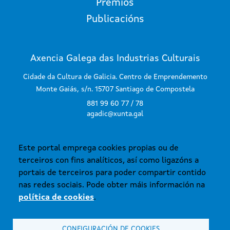
Premios
Publicacións
Axencia Galega das Industrias Culturais
Cidade da Cultura de Galicia. Centro de Emprendemento
Monte Gaiás, s/n. 15707 Santiago de Compostela
881 99 60 77 / 78
agadic@xunta.gal
Este portal emprega cookies propias ou de
SUBSCRÍBETE AO BOLETÍN
terceiros con fins analíticos, así como ligazóns a
portais de terceiros para poder compartir contido
nas redes sociais. Pode obter máis información na
política de cookies
.
CONFIGURACIÓN DE COOKIES