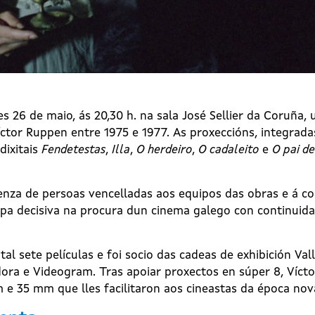
s 26 de maio, ás 20,30 h. na sala José Sellier da Coruña,
ctor Ruppen entre 1975 e 1977. As proxeccións, integrad
dixitais
Fendetestas
,
Illa
,
O herdeiro
,
O cadaleito
e
O pai d
enza de persoas vencelladas aos equipos das obras e á co
apa decisiva na procura dun cinema galego con continuida
al sete películas e foi socio das cadeas de exhibición Va
idora e Videogram. Tras apoiar proxectos en súper 8, Víct
 e 35 mm que lles facilitaron aos cineastas da época nova