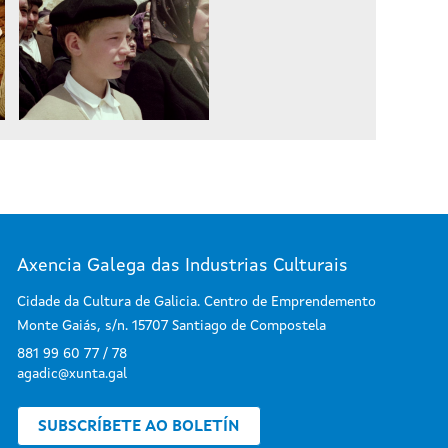
Axencia Galega das Industrias Culturais
Cidade da Cultura de Galicia. Centro de Emprendemento
Monte Gaiás, s/n. 15707 Santiago de Compostela
881 99 60 77 / 78
agadic@xunta.gal
SUBSCRÍBETE AO BOLETÍN