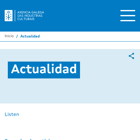
Pasar
al
contenido
principal
Inicio
Actualidad
Actualidad
Listen