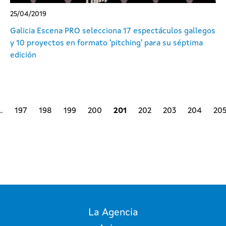
25/04/2019
Galicia Escena PRO selecciona 17 espectáculos gallegos
y 10 proyectos en formato 'pitching' para su séptima
edición
 página
ina anterior
…
197
198
199
200
201
202
203
204
20
Paginación
La Agencia