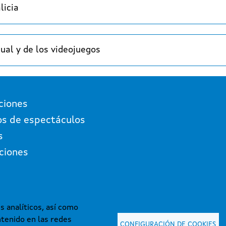
licia
sual y de los videojuegos
ciones
os de espectáculos
s
ciones
s analíticos, así como
tenido en las redes
CONFIGURACIÓN DE COOKIES