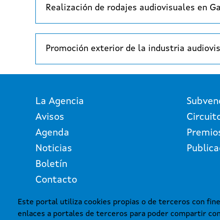
Realización de rodajes audiovisuales en Ga
Promoción exterior de la industria audiovi
La Agencia
Subven
Avisos
Circuit
Agenda
Premio
Noticias
Publica
Boletín
Contacto
Este portal utiliza cookies propias o de terceros con fine
enlaces a portales de terceros para poder compartir con