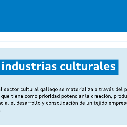
Pasar
al
contenido
principal
 industrias culturales
al sector cultural gallego se materializa a través de
 que tiene como prioridad potenciar la creación, produ
cia, el desarrollo y consolidación de un tejido empres
.