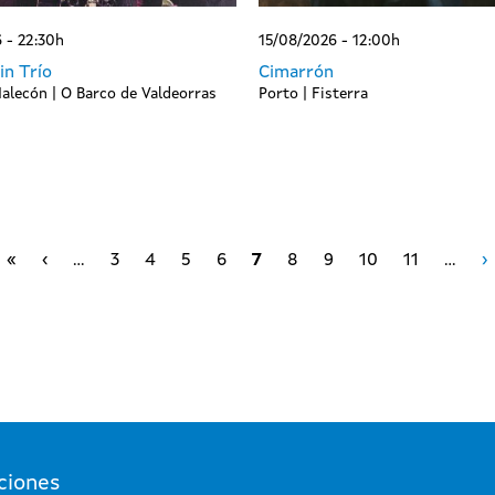
 - 22:30h
15/08/2026 - 12:00h
n Trío
Cimarrón
alecón | O Barco de Valdeorras
Porto | Fisterra
Primera página
Página anterior
S
«
‹
…
3
4
5
6
7
8
9
10
11
…
›
ciones