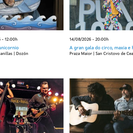
 - 12:00h
14/08/2026 - 20:00h
unicornio
A gran gala do circo, maxia e
anillas | Dozón
Praza Maior | San Cristovo de Ce