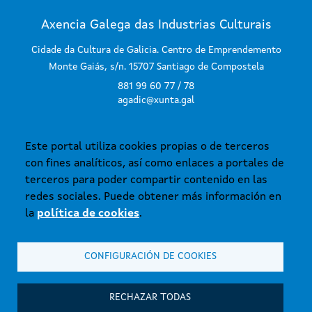
Axencia Galega das Industrias Culturais
Cidade da Cultura de Galicia. Centro de Emprendemento
Monte Gaiás, s/n. 15707 Santiago de Compostela
881 99 60 77 / 78
agadic@xunta.gal
Este portal utiliza cookies propias o de terceros
SUSCRÍBETE AL BOLETÍN
con fines analíticos, así como enlaces a portales de
terceros para poder compartir contenido en las
redes sociales. Puede obtener más información en
la
política de cookies
.
CONFIGURACIÓN DE COOKIES
© Xunta de Galicia. Información mantenida y publicada en internet por la
Axencia Galega das Industrias Culturais.
Atención a la ciudadanía
RECHAZAR TODAS
Accesibilidad