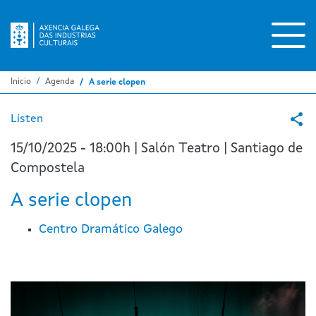
Pasar
al
contenido
principal
Inicio
Agenda
A serie clopen
Listen
15/10/2025 - 18:00h | Salón Teatro | Santiago de
Compostela
A serie clopen
Centro Dramático Galego