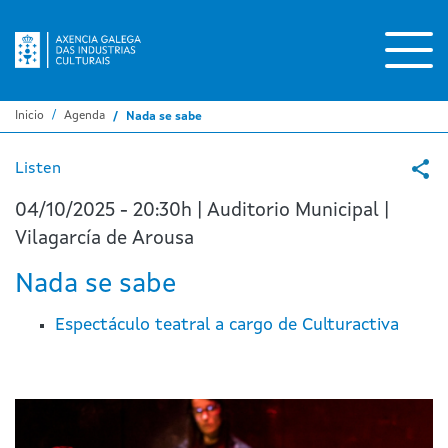
Pasar
al
contenido
principal
Inicio
Agenda
Nada se sabe
Listen
04/10/2025 - 20:30h | Auditorio Municipal |
Vilagarcía de Arousa
Nada se sabe
Espectáculo teatral a cargo de Culturactiva