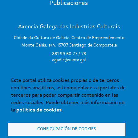
Publicaciones
Axencia Galega das Industrias Culturais
Cidade da Cultura de Galicia. Centro de Emprendemento
Monte Gaiás, s/n. 15707 Santiago de Compostela
881 99 60 77 / 78
agadic@xunta.gal
Este portal utiliza cookies propias o de terceros
SUSCRÍBETE AL BOLETÍN
con fines analíticos, así como enlaces a portales de
terceros para poder compartir contenido en las
redes sociales. Puede obtener más información en
la
política de cookies
.
CONFIGURACIÓN DE COOKIES
© Xunta de Galicia. Información mantenida y publicada en internet por la
Axencia Galega das Industrias Culturais.