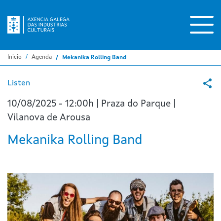
Pasar
al
contenido
principal
Inicio
Agenda
Mekanika Rolling Band
Listen
10/08/2025 - 12:00h | Praza do Parque |
Vilanova de Arousa
Mekanika Rolling Band