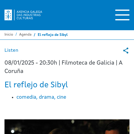
Pasar
al
contenido
principal
Inicio
Agenda
El reflejo de Sibyl
Listen
08/01/2025 - 20:30h | Filmoteca de Galicia | A
Coruña
El reflejo de Sibyl
comedia, drama, cine