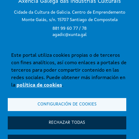
Axencia Galega das Industrias Culturais
Cidade da Cultura de Galicia. Centro de Emprendemento
Monte Gaiás, s/n. 15707 Santiago de Compostela
881 99 60 77 / 78
agadic@xunta.gal
Este portal utiliza cookies propias o de terceros
SUSCRÍBETE AL BOLETÍN
con fines analíticos, así como enlaces a portales de
terceros para poder compartir contenido en las
redes sociales. Puede obtener más información en
la
política de cookies
.
CONFIGURACIÓN DE COOKIES
© Xunta de Galicia. Información mantenida y publicada en internet por la
Axencia Galega das Industrias Culturais.
Atención a la ciudadanía
RECHAZAR TODAS
Accesibilidad
Aviso legal