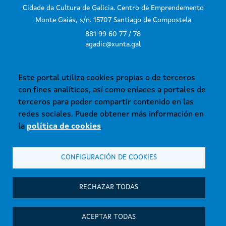
Cidade da Cultura de Galicia. Centro de Emprendemento
Monte Gaiás, s/n. 15707 Santiago de Compostela
881 99 60 77 / 78
agadic@xunta.gal
Este portal utiliza cookies propias o de terceros
SUSCRÍBETE AL BOLETÍN
con fines analíticos, así como enlaces a portales de
terceros para poder compartir contenido en las
redes sociales. Puede obtener más información en
la
política de cookies
.
CONFIGURACIÓN DE COOKIES
© Xunta de Galicia. Información mantenida y publicada en internet por la
Axencia Galega das Industrias Culturais.
Atención a la ciudadanía
RECHAZAR TODAS
Accesibilidad
Aviso legal
ACEPTAR TODAS
Mapa del sitio