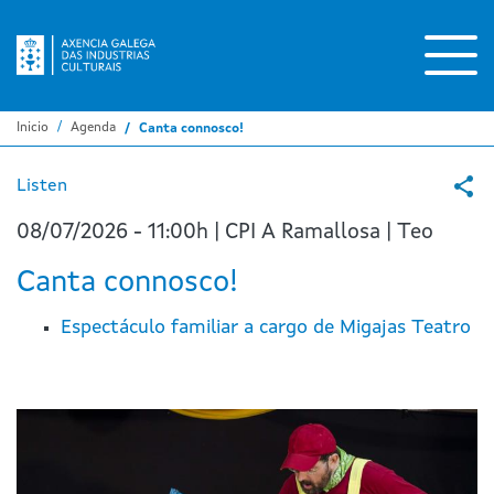
Pasar
al
contenido
principal
Inicio
Agenda
Canta connosco!
Listen
08/07/2026 - 11:00h | CPI A Ramallosa | Teo
Canta connosco!
Espectáculo familiar a cargo de Migajas Teatro