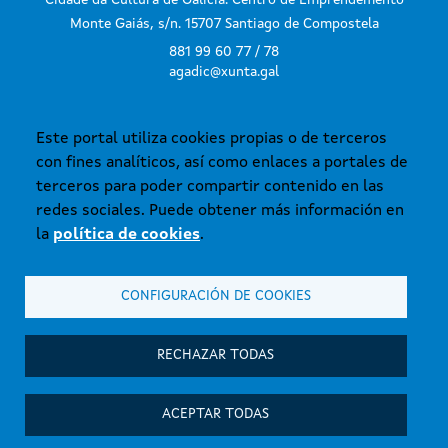
Cidade da Cultura de Galicia. Centro de Emprendemento
Monte Gaiás, s/n. 15707 Santiago de Compostela
881 99 60 77 / 78
agadic@xunta.gal
Este portal utiliza cookies propias o de terceros
SUSCRÍBETE AL BOLETÍN
con fines analíticos, así como enlaces a portales de
terceros para poder compartir contenido en las
redes sociales. Puede obtener más información en
la
política de cookies
.
CONFIGURACIÓN DE COOKIES
© Xunta de Galicia. Información mantenida y publicada en internet por la
Axencia Galega das Industrias Culturais.
Atención a la ciudadanía
RECHAZAR TODAS
Accesibilidad
Aviso legal
ACEPTAR TODAS
Mapa del sitio